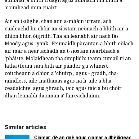
adhbhar a bhith truagh agus dubhach mu bhith a
'coimhead mun cuairt.
Air an t-slighe, chan ann a-mhàin urram, ach
cuideachd bu chòir an siostam neònach a bhith air a
dhìon bhon òigridh. Tha an leanabh air nach fàs
Moody agus "yank" Feumaidh pàrantan a bhith eòlach
air mar a neartachadh an t-siostam nearbhach a
'phàiste. Molaidhean tha sìmplidh: teann cumail ri an
latha (feum sam bith air pander gu whims),
coitcheann a dhìon a 'chuirp , agus - gràdh, cha-
mindless, uile-mathanas agus na h-uile a bha
ceadaichte, agus ghradh, taic agus taic a bu chòir
dhan leanabh daonnan a' faireachdainn.
Similar articles
Ciamar, dè an gnè agus ciamar a dhèiligeas