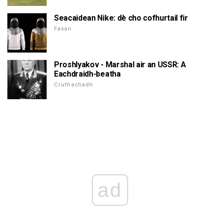
Seacaidean Nike: dè cho cofhurtail fir
Fasan
Proshlyakov - Marshal air an USSR: A
Eachdraidh-beatha
Cruthachadh
ad