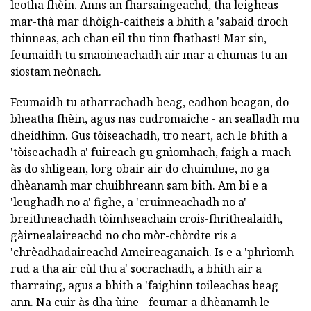
leotha fhèin. Anns an fharsaingeachd, tha leigheas
mar-thà mar dhòigh-caitheis a bhith a 'sabaid droch
thinneas, ach chan eil thu tinn fhathast! Mar sin,
feumaidh tu smaoineachadh air mar a chumas tu an
siostam neònach.
Feumaidh tu atharrachadh beag, eadhon beagan, do
bheatha fhèin, agus nas cudromaiche - an sealladh mu
dheidhinn. Gus tòiseachadh, tro neart, ach le bhith a
'tòiseachadh a' fuireach gu gnìomhach, faigh a-mach
às do shligean, lorg obair air do chuimhne, no ga
dhèanamh mar chuibhreann sam bith. Am bi e a
'leughadh no a' fighe, a 'cruinneachadh no a'
breithneachadh tòimhseachain crois-fhrithealaidh,
gàirnealaireachd no cho mòr-chòrdte ris a
'chrèadhadaireachd Ameireaganaich. Is e a 'phrìomh
rud a tha air cùl thu a' socrachadh, a bhith air a
tharraing, agus a bhith a 'faighinn toileachas beag
ann. Na cuir às dha ùine - feumar a dhèanamh le