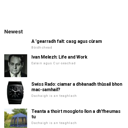
Newest
A 'gearradh falt: casg agus cùram
Bòidhchead
Ivan Melezh: Life and Work
Ealain agus Cur-seachad
Swiss Rado: ciamar a dhèanadh thùsail bhon
mac-samhail?
Dachaigh is an teaghlach
Teanta a thoirt mosgìoto lìon a dh'fheumas
tu
Dachaigh is an teaghlach