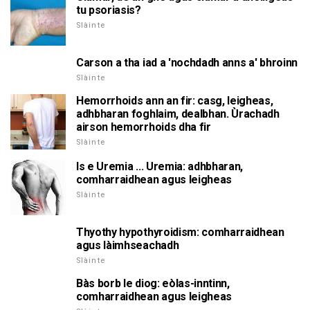
tu psoriasis?
Slàinte
Carson a tha iad a 'nochdadh anns a' bhroinn
Slàinte
Hemorrhoids ann an fir: casg, leigheas,
adhbharan foghlaim, dealbhan. Ùrachadh
airson hemorrhoids dha fir
Slàinte
Is e Uremia ... Uremia: adhbharan,
comharraidhean agus leigheas
Slàinte
Thyothy hypothyroidism: comharraidhean
agus làimhseachadh
Slàinte
Bàs borb le diog: eòlas-inntinn,
comharraidhean agus leigheas