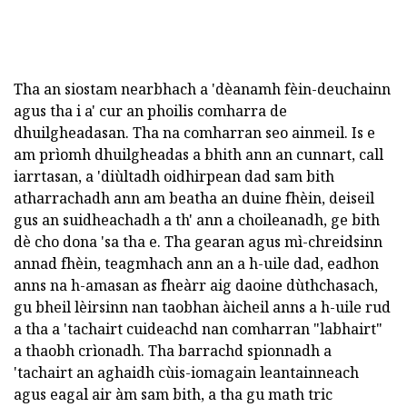
Tha an siostam nearbhach a 'dèanamh fèin-deuchainn
agus tha i a' cur an phoilis comharra de
dhuilgheadasan. Tha na comharran seo ainmeil. Is e
am prìomh dhuilgheadas a bhith ann an cunnart, call
iarrtasan, a 'diùltadh oidhirpean dad sam bith
atharrachadh ann am beatha an duine fhèin, deiseil
gus an suidheachadh a th' ann a choileanadh, ge bith
dè cho dona 'sa tha e. Tha gearan agus mì-chreidsinn
annad fhèin, teagmhach ann an a h-uile dad, eadhon
anns na h-amasan as fheàrr aig daoine dùthchasach,
gu bheil lèirsinn nan taobhan àicheil anns a h-uile rud
a tha a 'tachairt cuideachd nan comharran "labhairt"
a thaobh crìonadh. Tha barrachd spionnadh a
'tachairt an aghaidh cùis-iomagain leantainneach
agus eagal air àm sam bith, a tha gu math tric