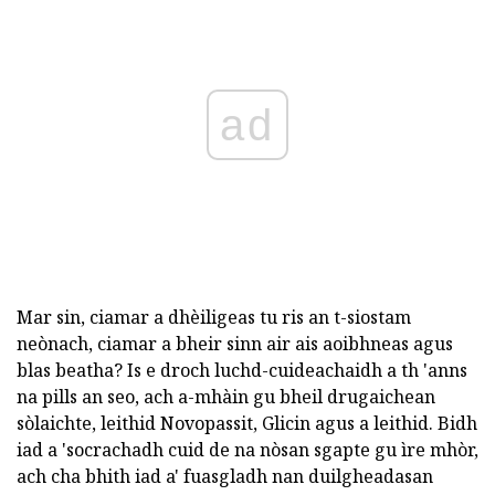
ad
Mar sin, ciamar a dhèiligeas tu ris an t-siostam
neònach, ciamar a bheir sinn air ais aoibhneas agus
blas beatha? Is e droch luchd-cuideachaidh a th 'anns
na pills an seo, ach a-mhàin gu bheil drugaichean
sòlaichte, leithid Novopassit, Glicin agus a leithid. Bidh
iad a 'socrachadh cuid de na nòsan sgapte gu ìre mhòr,
ach cha bhith iad a' fuasgladh nan duilgheadasan