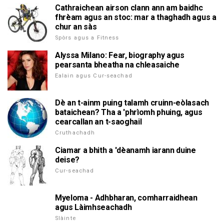
Cathraichean airson clann ann am baidhc
fhrèam agus an stoc: mar a thaghadh agus a
chur an sàs
Spòrs agus a Fitness
Alyssa Milano: Fear, biography agus
pearsanta bheatha na chleasaiche
Ealain agus Cur-seachad
Dè an t-ainm puing talamh cruinn-eòlasach
bataichean? Tha a 'phrìomh phuing, agus
cearcallan an t-saoghail
Cruthachadh
Ciamar a bhith a 'dèanamh iarann duine
deise?
Cur-seachad
Myeloma - Adhbharan, comharraidhean
agus Làimhseachadh
Slàinte