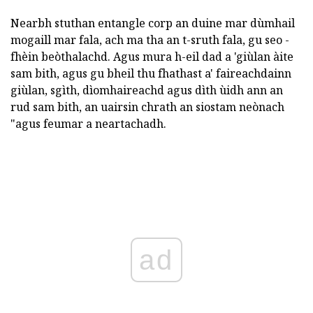
Nearbh stuthan entangle corp an duine mar dùmhail
mogaill mar fala, ach ma tha an t-sruth fala, gu seo -
fhèin beòthalachd. Agus mura h-eil dad a 'giùlan àite
sam bith, agus gu bheil thu fhathast a' faireachdainn
giùlan, sgìth, dìomhaireachd agus dìth ùidh ann an
rud sam bith, an uairsin chrath an siostam neònach
"agus feumar a neartachadh.
ad