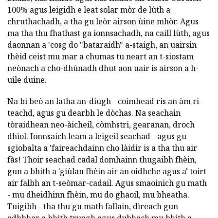
100% agus leigidh e leat solar mòr de lùth a
chruthachadh, a tha gu leòr airson ùine mhòr. Agus
ma tha thu fhathast ga ionnsachadh, na caill lùth, agus
daonnan a 'cosg do "bataraidh" a-staigh, an uairsin
thèid ceist mu mar a chumas tu neart an t-siostam
neònach a cho-dhùnadh dhut aon uair is airson a h-
uile duine.
Na bi beò an latha an-diugh - coimhead ris an àm ri
teachd, agus gu dearbh le dòchas. Na seachain
tòraidhean neo-àicheil, còmhstri, gearanan, droch
dhìol. Ionnsaich leam a leigeil seachad - agus gu
sgiobalta a 'faireachdainn cho làidir is a tha thu air
fàs! Thoir seachad cadal domhainn thugaibh fhèin,
gun a bhith a 'giùlan fhèin air an oidhche agus a' toirt
air falbh an t-seòmar-cadail. Agus smaoinich gu math
- mu dheidhinn fhèin, mu do ghaoil, mu bheatha.
Tuigibh - tha thu gu math fallain, dìreach gun