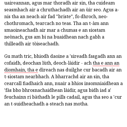
uaireannan, agus mar thoradh air sin, tha cuideam
seasmhach air a chruthachadh air an ùir seo. Agus a-
nis tha an neach air fad "briste", fo dhroch, neo-
chothromach, tearcach no teas. Tha an t-àm ann
smaoineachadh air mar a chumas e an siostam
neònach, gus am bi na buaidhean nach gabh a
thilleadh air tòiseachadh.
Gu math tric, bhiodh daoine a 'sireadh fasgadh ann an
cofaidh, deochan lùth, deoch-làidir - ach
tha e ann an
diomhain, tha e
dìreach nas duilghe cur bacadh air an
t-siostam nearbhach. A bharrachd air an sin, tha
cearcall fiadhaich ann, nuair a bhios insomniaidhean a
'fàs bho bhrosnachaidhean làidir, agus bidh iad a'
feuchainn ri bàthadh le pills cadail, agus tha seo a 'cur
an t-suidheachadh a-steach nas motha.