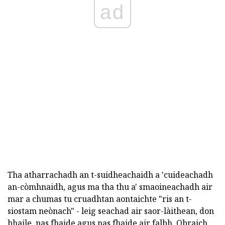
ad
Tha atharrachadh an t-suidheachaidh a 'cuideachadh
an-còmhnaidh, agus ma tha thu a' smaoineachadh air
mar a chumas tu cruadhtan aontaichte "ris an t-
siostam neònach" - leig seachad air saor-làithean, don
bhaile, nas fhaide agus nas fhaide air falbh. Obraich