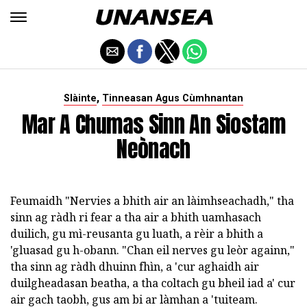
,
Slàinte
Tinneasan Agus Cùmhnantan
Mar A Chumas Sinn An Siostam
Neònach
Feumaidh "Nervies a bhith air an làimhseachadh," tha
sinn ag ràdh ri fear a tha air a bhith uamhasach
duilich, gu mì-reusanta gu luath, a rèir a bhith a
'gluasad gu h-obann. "Chan eil nerves gu leòr againn,"
tha sinn ag ràdh dhuinn fhìn, a 'cur aghaidh air
duilgheadasan beatha, a tha coltach gu bheil iad a' cur
air gach taobh, gus am bi ar làmhan a 'tuiteam.