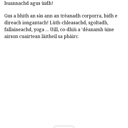
buannachd agus ùidh!
Gus a bhith an sàs ann an trèanadh corporra, bidh e
dìreach iongantach! Lùth-chleasachd, sgoltadh,
fallaineachd, yoga ... Uill, co-dhiù a 'dèanamh ùine
airson cuairtean làitheil sa phàirc.